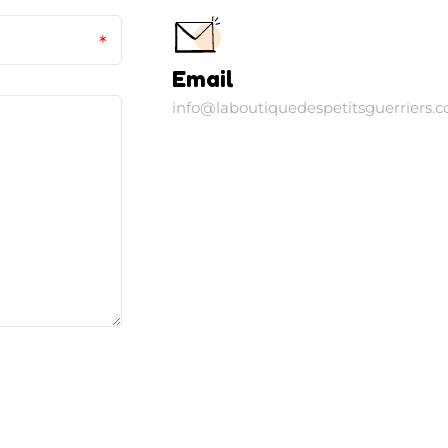
Email
info@laboutiquedespetitsguerriers.