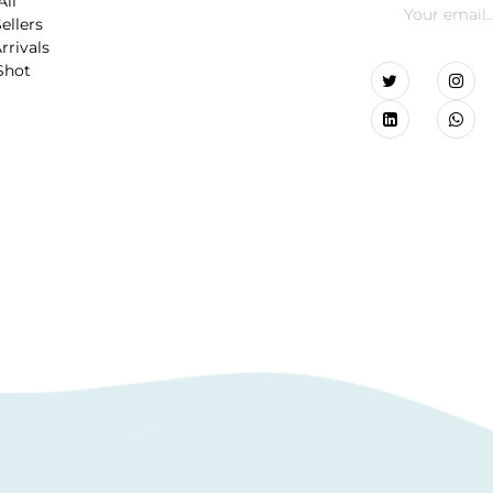
All
ellers
rrivals
Shot