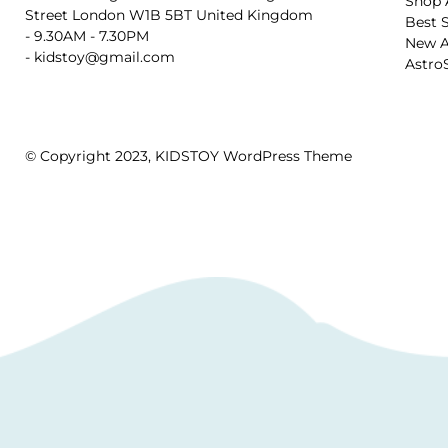
Shop 
Street London W1B 5BT United Kingdom
Best S
- 9.30AM - 7.30PM
New A
- kidstoy@gmail.com
Astro
© Copyright 2023, KIDSTOY WordPress Theme