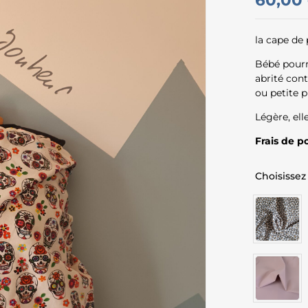
60,00
la cape de 
Bébé pourr
abrité con
ou petite p
Légère, ell
Frais de p
Choisissez