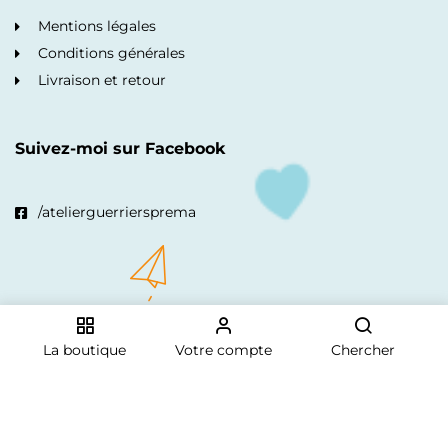
Mentions légales
Conditions générales
Livraison et retour
Suivez-moi sur Facebook
/atelierguerriersprema
© Copyright 2023, La boutique des petits guerriers
La boutique
Votre compte
Chercher