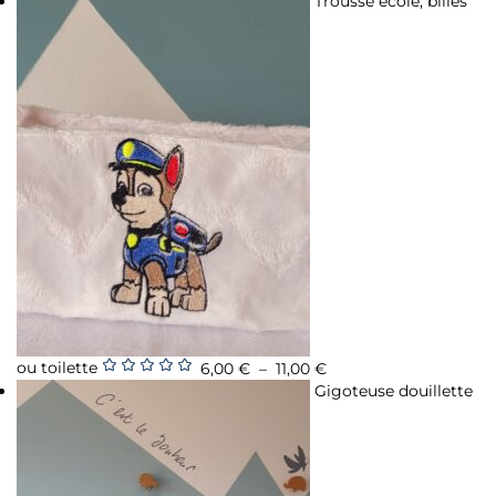
Trousse école, billes
ou toilette
6,00
€
–
11,00
€
Note
5.00
sur
Gigoteuse douillette
5