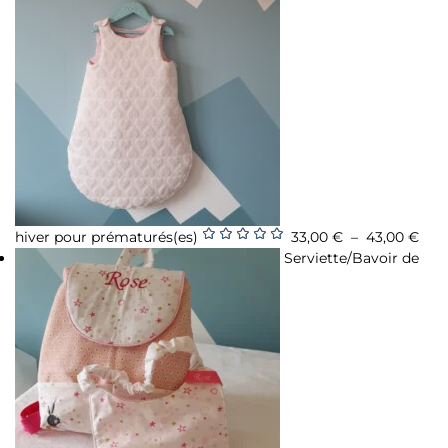
hiver pour prématurés(es)
33,00
€
–
43,00
€
Note
5.00
sur
Serviette/Bavoir de
5