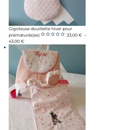
Gigoteuse douillette hiver pour
prématurés(es)
33,00
€
–
Note
5.00
sur
43,00
€
5