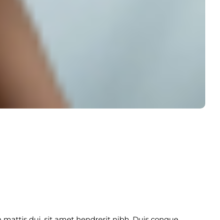
n mattis dui, sit amet hendrerit nibh. Duis congue