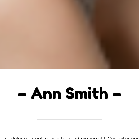
– Ann Smith –
um dolor sit amet, consectetur adipiscing elit. Curabitur no