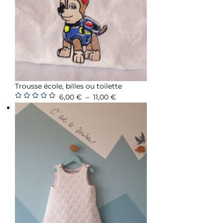
Trousse école, billes ou toilette
6,00
€
–
11,00
€
Note
5.00
sur
5