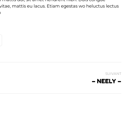
itae, mattis eu lacus. Etiam egestas wo heluctus lectus
m
SUIVANT
– NEELY –